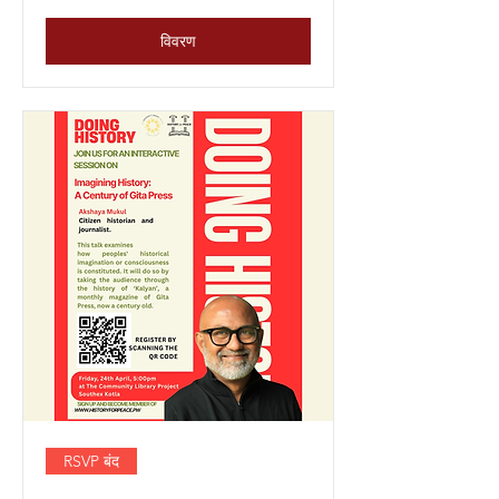
विवरण
RSVP बंद