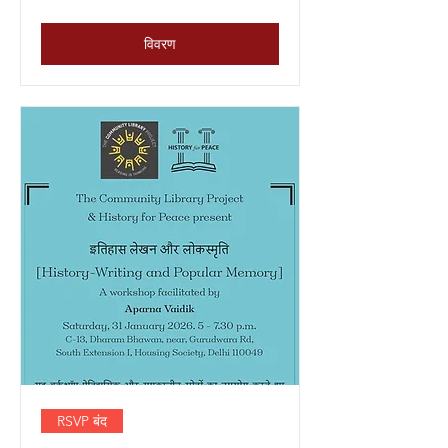
विवरण
RSVP बंद